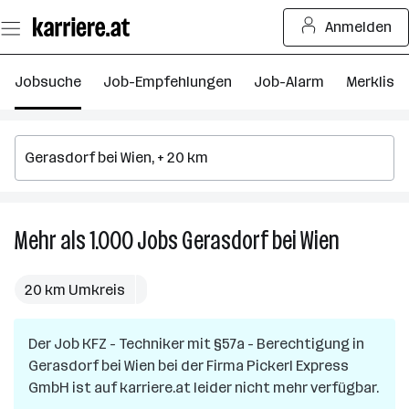
Zum
Anmelden
Seiteninhalt
springen
Jobsuche
Job-Empfehlungen
Job-Alarm
Merkliste
Mehr als 1.000
Jobs
Gerasdorf bei Wien
Mehr
als
1.000
20 km Umkreis
Jobs
in
Der Job
KFZ - Techniker mit §57a - Berechtigung
Gerasdorf
in
Gerasdorf bei Wien
bei der Firma
Pickerl Express
bei
GmbH
ist auf karriere.at leider nicht mehr verfügbar.
Wien