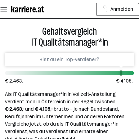
Zum
Anmelden
Seiteninhalt
springen
Gehaltsvergleich
IT Qualitätsmanager*in
€ 2.463,–
€ 4.105,–
Als IT Qualitätsmanager*in in Vollzeit-Anstellung
verdient man in Österreich in der Regel zwischen
€ 2.463,–
und
€ 4.105,–
brutto — je nach Bundesland,
Berufsjahren im Unternehmen und anderen Faktoren.
Vergleiche jetzt, ob du als IT Qualitätsmanager*in
verdienst, was du verdienst und erhalte einen
detaillierten Gehaltsvergleich!