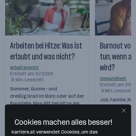
Arbeiten bei Hitze: Was ist
Burnout vor
erlaubt und was nicht?
tun, wenn all
wird?
Arbeitsrecht
Erstellt am 6.7.2026
Gesundheit
8 Min. Lesezeit
Erstellt am 29.6
Sommer, Sonne – und
9 Min. Lesezeit
dreißig Grad im Büro oder auf der
Job, Familie, Na
Baustelle. Was gilt bei Hitze am
ständige Erreich
Arbeitsplatz?…
viele Menschen f
Cookies machen alles besser!
karriere.at verwendet Cookies, um das