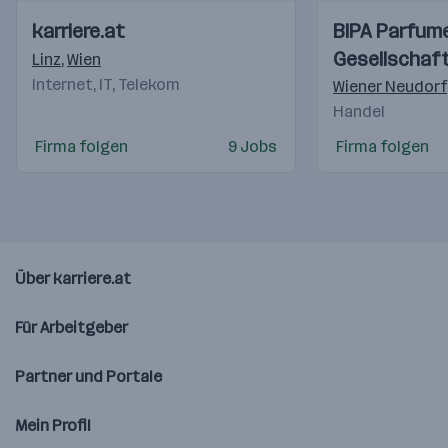
Einblicke
Einblicke
Einblicke
Einblicke
karriere.at
BIPA Parfume
Videos
Videos
Gesellschaft
Linz
,
Wien
Internet, IT, Telekom
Wiener Neudorf
Handel
Firma folgen
9 Jobs
Firma folgen
Über karriere.at
Für Arbeitgeber
Partner und Portale
Mein Profil