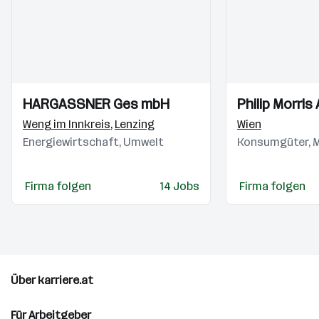
Einblicke
Einblicke
Einblicke
Einblicke
HARGASSNER Ges mbH
Philip Morri
Videos
Videos
Weng im Innkreis
,
Lenzing
Wien
Energiewirtschaft, Umwelt
Konsumgüter, M
Firma folgen
14 Jobs
Firma folgen
Über karriere.at
Für Arbeitgeber