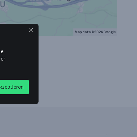
Map data ©2026 Google
ie
rer
akzeptieren