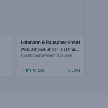
Einblicke
Einblicke
Lohmann & Rauscher GmbH
Videos
Wien
,
Schönau an der Triesting
,
Graz
Gesundheitswesen, Soziales
au
Freilassing
,
Gostivar
,
Langenhagen
,
Beograd
,
München
,
Brixen (BZ)
,
Staad (SG)
Firma folgen
8 Jobs