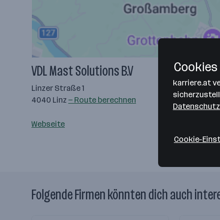
Cookies 
VDL Mast Solutions B.V
karriere.at 
Linzer Straße 1
sicherzustel
4040 Linz
— Route berechnen
Datenschutz
Webseite
Cookie-Eins
Folgende Firmen könnten dich auch inter