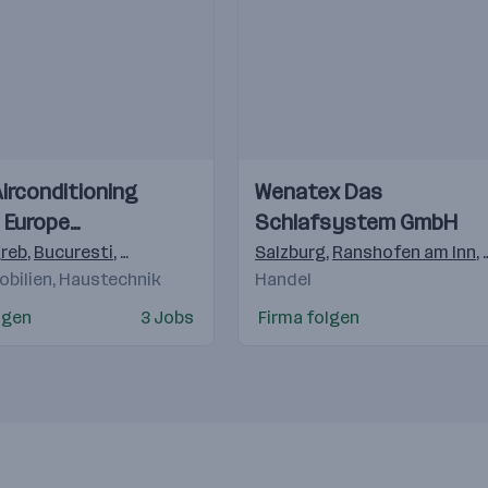
Einblicke
Einblicke
Airconditioning
Wenatex Das
Videos
 Europe
Schlafsystem GmbH
lsgmbH
reb
,
Bucuresti
,
Budapest
,
Praha 4-Michle
Salzburg
,
,
Bratislava
Ranshofen am Inn
,
Warsch
,
obilien, Haustechnik
Handel
lgen
3 Jobs
Firma folgen