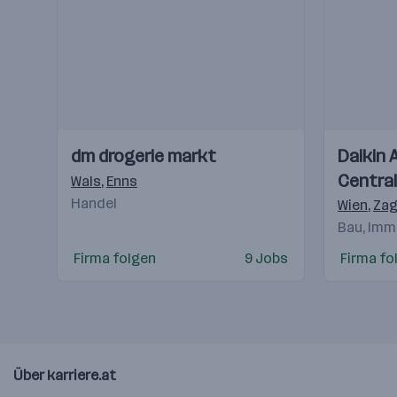
Einblicke
Einblicke
Einblicke
Einblicke
dm drogerie markt
Daikin 
Videos
Videos
Central
Wals
,
Enns
Handel
Hande
Wien
,
Zag
Bau, Imm
Firma folgen
9 Jobs
Firma fo
Über karriere.at