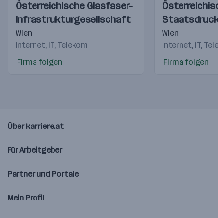
Einblicke
Einblicke
Einblicke
Einblicke
Österreichische Glasfaser-
Österreichis
Videos
Videos
Infrastrukturgesellschaft
Staatsdruck
(OeSD)
Wien
Wien
Internet, IT, Telekom
Internet, IT, Te
Firma folgen
Firma folgen
Über karriere.at
Für Arbeitgeber
Partner und Portale
Mein Profil