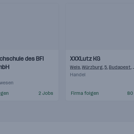
Einblicke
Einblicke
chschule des BFI
XXXLutz KG
Videos
mbH
Wels
,
Würzburg
,
5
,
Budapest
,
Handel
swesen
lgen
2 Jobs
Firma folgen
80