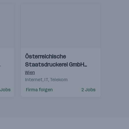
Einblicke
Einblicke
Österreichische
Videos
Staatsdruckerei GmbH
Ljubljana
,
Reka
,
Rothrist
,
Malmö
,
Timisoara
,
Bratislava
,
Novi B
(OeSD)
Wien
Internet, IT, Telekom
 Jobs
Firma folgen
2 Jobs