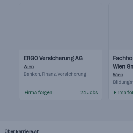
Einblicke
Einblicke
Einblicke
Einblicke
ERGO Versicherung AG
Fachho
Videos
Videos
Wien G
Wien
Banken, Finanz, Versicherung
Wien
Bildung
Firma folgen
24 Jobs
Firma fo
Über karriere.at