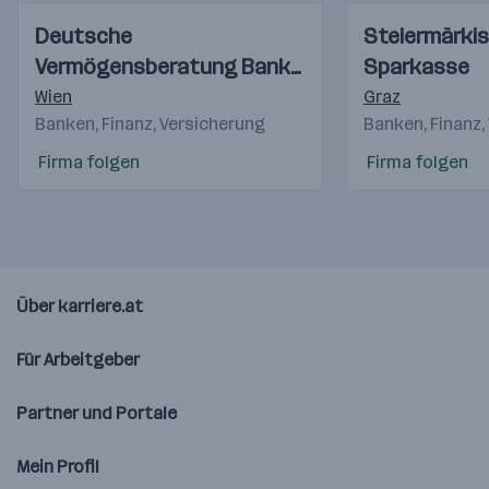
Einblicke
Einblicke
Einblicke
Einblicke
Deutsche
Steiermärki
Videos
Videos
Vermögensberatung Bank
Sparkasse
AG
Wien
Graz
Banken, Finanz, Versicherung
Banken, Finanz,
Firma folgen
Firma folgen
Über karriere.at
Für Arbeitgeber
Partner und Portale
Mein Profil