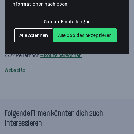
Informationen nachlesen.
Cookie-Einstellungen
Map data ©2026 Google
Alle ablehnen
Alle Cookies akzeptieren
Tischlerei Beyer Gesellschaft m.b.H.
Roßanger 8
4722 Peuerbach
— Route berechnen
Webseite
Folgende Firmen könnten dich auch
interessieren