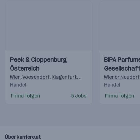
Einblicke
Einblicke
Einblicke
Einblicke
Peek & Cloppenburg
BIPA Parfume
Videos
Videos
Österreich
Gesellschaft
Wien
,
Voesendorf
,
Klagenfurt
,
Pasching
,
Linz
Wiener Neudorf
,
Salzburg-K
Handel
Handel
Firma folgen
5 Jobs
Firma folgen
Über karriere.at