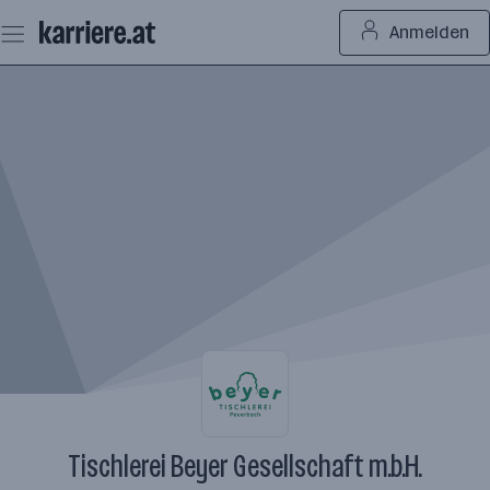
Zum
Anmelden
Seiteninhalt
springen
Tischlerei Beyer Gesellschaft m.b.H.