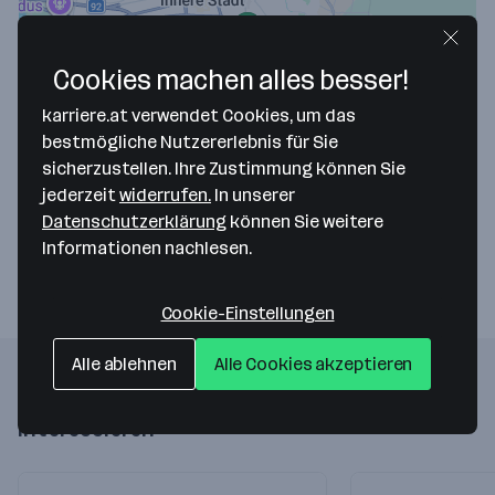
Cookies machen alles besser!
karriere.at verwendet Cookies, um das
Map data ©2026 Google
bestmögliche Nutzererlebnis für Sie
Sintschnig & Soria GmbH
sicherzustellen. Ihre Zustimmung können Sie
jederzeit
widerrufen.
In unserer
Lastenstraße 58
Datenschutzerklärung
können Sie weitere
9020 Klagenfurt
— Route berechnen
Informationen nachlesen.
Cookie-Einstellungen
Alle ablehnen
Alle Cookies akzeptieren
Folgende Firmen könnten dich auch
interessieren