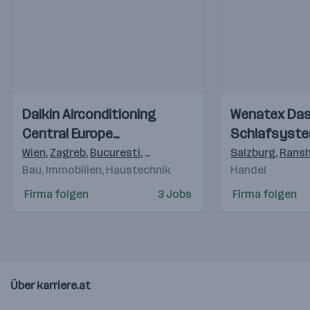
Einblicke
Einblicke
Einblicke
Einblicke
Daikin Airconditioning
Wenatex Da
Videos
Videos
Central Europe
Schlafsyst
HandelsgmbH
Wien
,
Zagreb
,
Bucuresti
,
Budapest
,
Praha 4-Michle
Salzburg
,
,
Brati
Ransh
Bau, Immobilien, Haustechnik
Handel
Firma folgen
3 Jobs
Firma folgen
Über karriere.at