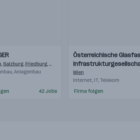
Einblicke
Einblicke
GER
Österreichische Glasfas
Videos
Infrastrukturgesellsch
m
,
Salzburg
,
Friedburg
,
Köstendorf
,
Elsbethen/Glasenbach
,
Deu
nbau, Anlagenbau
Wien
Internet, IT, Telekom
lgen
42 Jobs
Firma folgen