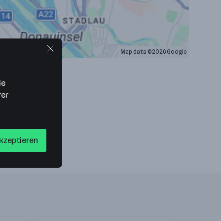
Map data ©2026 Google
ie
rer
akzeptieren