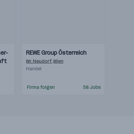
Einblicke
Einblicke
er-
REWE Group Österreich
Videos
aft
tschland
,
Wien
Wr. Neudorf
,
Wien
Handel
Firma folgen
58 Jobs