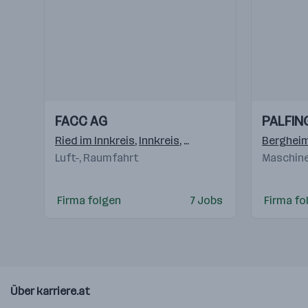
Einblicke
Einblicke
Einblicke
Einblicke
FACC AG
PALFIN
Videos
Videos
Ried im Innkreis
,
Innkreis
,
Reichersberg
,
Wien
Berghei
Luft-, Raumfahrt
Maschine
Firma folgen
7 Jobs
Firma fo
Über karriere.at