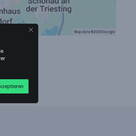
Map data ©2026 Google
ie
rer
akzeptieren