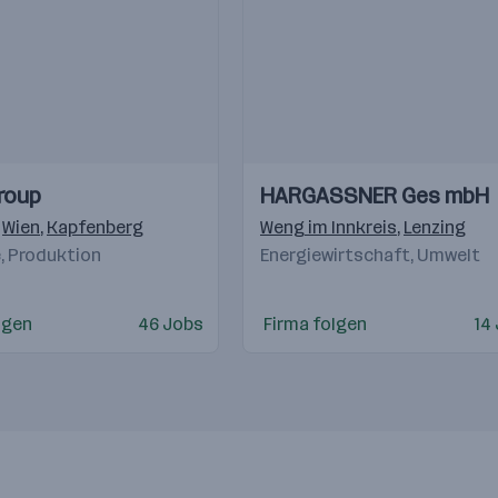
Einblicke
Einblicke
roup
HARGASSNER Ges mbH
Videos
,
Wien
,
Kapfenberg
Weng im Innkreis
,
Lenzing
e, Produktion
Energiewirtschaft, Umwelt
lgen
46 Jobs
Firma folgen
14