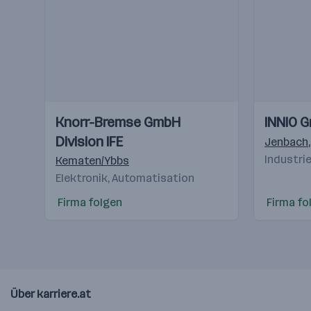
Einblicke
Einblicke
Einblicke
Einblicke
Knorr-Bremse GmbH
INNIO G
Videos
Videos
Division IFE
Jenbach
Industri
Kematen/Ybbs
Elektronik, Automatisation
Firma folgen
Firma fo
Über karriere.at