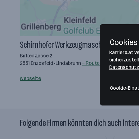
Cookies 
Schirnhofer Werkzeugmaschinen & Werk
karriere.at 
Birkengasse 2
sicherzustel
2551 Enzesfeld-Lindabrunn
— Route berechnen
Datenschutz
Webseite
Cookie-Eins
Folgende Firmen könnten dich auch inter