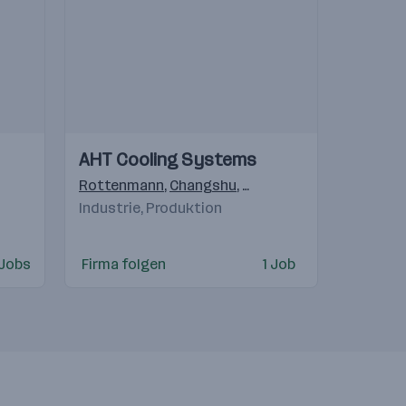
Einblicke
Einblicke
AHT Cooling Systems
Videos
Rottenmann
,
Changshu
,
Navegantes - SC Brasil
,
Industrie, Produktion
 Jobs
Firma folgen
1 Job