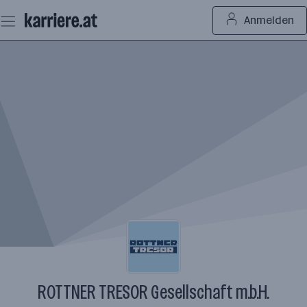
Zum
Anmelden
Seiteninhalt
springen
ROTTNER TRESOR Gesellschaft m.b.H.