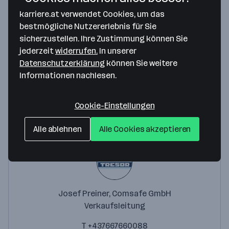
karriere.at verwendet Cookies, um das
ROTTNER TRESOR Gesellschaft m.b.H.
bestmögliche Nutzererlebnis für Sie
Thern 17
sicherzustellen. Ihre Zustimmung können Sie
4880 St. Georgen im Attergau
— Route berechnen
jederzeit
widerrufen.
In unserer
Datenschutzerklärung
können Sie weitere
Webseite
Informationen nachlesen.
Cookie-Einstellungen
Ansprechperson
Alle ablehnen
Alle Cookies akzeptieren
Josef Preiner, Comsafe GmbH
Verkaufsleitung
T +437667660088