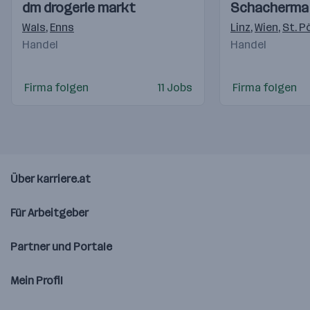
Einblicke
Einblicke
Einblicke
Einblicke
dm drogerie markt
Schacherma
Videos
Videos
Wals
,
Enns
Linz
,
Wien
,
St. P
Handel
Handel
Firma folgen
11 Jobs
Firma folgen
Über karriere.at
Für Arbeitgeber
Partner und Portale
Mein Profil