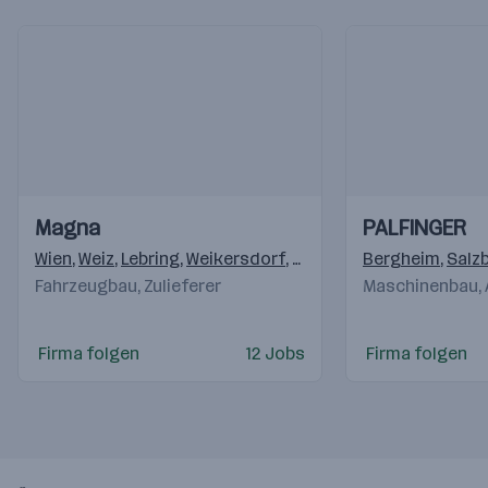
Einblicke
Einblicke
Einblicke
Einblicke
Magna
PALFINGER
Videos
Videos
Wien
,
Weiz
,
Lebring
,
Weikersdorf
,
Krottendorf (Weiz)
Bergheim
,
,
Klag
Salz
Fahrzeugbau, Zulieferer
Maschinenbau,
Firma folgen
12 Jobs
Firma folgen