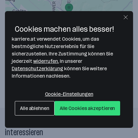
Cookies machen alles besser!
Map data ©2026 Google
karriere.at verwendet Cookies, um das
PHAT MTB & More GmBH
bestmögliche Nutzererlebnis für Sie
sicherzustellen. Ihre Zustimmung können Sie
Mauerbachstrasse 174-184
jederzeit
widerrufen.
In unserer
1140 Wien
— Route berechnen
Datenschutzerklärung
können Sie weitere
Informationen nachlesen.
Webseite
Cookie-Einstellungen
Alle ablehnen
Alle Cookies akzeptieren
Folgende Firmen könnten dich auch
interessieren