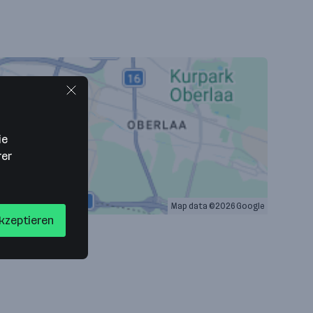
ie
rer
Map data ©2026 Google
akzeptieren