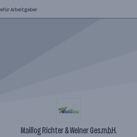
ns
Für Arbeitgeber
Maillog Richter & Weiner Ges.m.b.H.