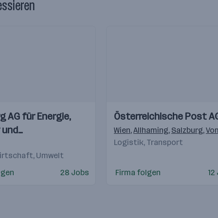
essieren
Einblicke
Einblicke
g AG für Energie,
Österreichische Post A
Videos
 und
Wien
,
Allhaming
,
Salzburg
,
Vo
mmunikation
Logistik, Transport
irtschaft, Umwelt
lgen
28 Jobs
Firma folgen
12