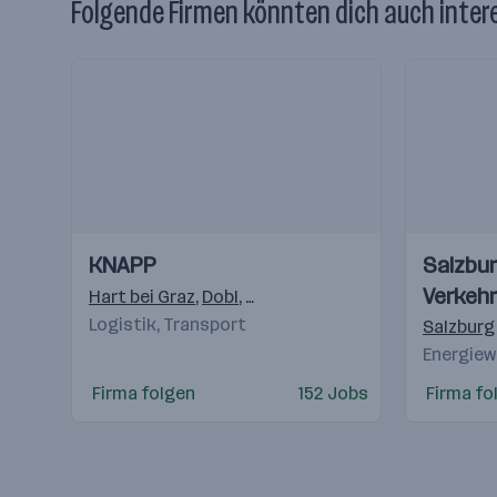
Folgende Firmen könnten dich auch inter
Einblicke
Einblicke
Einblicke
Einblicke
KNAPP
Salzbur
Videos
Videos
Verkehr
Hart bei Graz
,
Dobl
,
Raaba-Grambach
Logistik, Transport
Teleko
Salzburg
Energiew
Firma folgen
152 Jobs
Firma fo