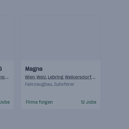
Einblicke
Einblicke
G
Magna
Videos
mp
,
Graz
,
Villach
Wien
,
Hagenbrunn
,
Weiz
,
Lebring
,
Wals-Siezenheim
,
Weikersdorf
,
Krottendorf (Wei
,
Wolfurt
,
Kalsd
Fahrzeugbau, Zulieferer
 Jobs
Firma folgen
12 Jobs