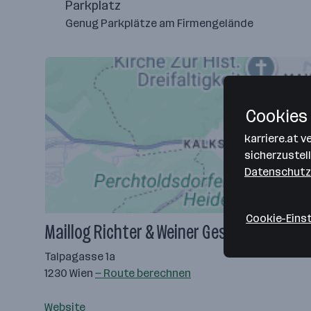
Parkplatz
Genug Parkplätze am Firmengelände
Cookies 
karriere.at 
sicherzustel
Datenschutz
Cookie-Eins
Maillog Richter & Weiner Ges.m.b.H.
Talpagasse 1a
1230 Wien
— Route berechnen
Website