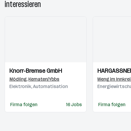
interessieren
Einblicke
Einblicke
Einblicke
Einblicke
Knorr-Bremse GmbH
HARGASSNER
Videos
Videos
Mödling
,
Kematen/Ybbs
Weng im Innkre
Elektronik, Automatisation
Energiewirtsch
Firma folgen
16 Jobs
Firma folgen