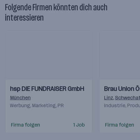
Folgende Firmen könnten dich auch
interessieren
Einblicke
Einblicke
Einblicke
Einblicke
hsp DIE FUNDRAISER GmbH
Brau Union Ö
Videos
Videos
München
Linz
,
Schwecha
Werbung, Marketing, PR
Industrie, Prod
Firma folgen
1 Job
Firma folgen