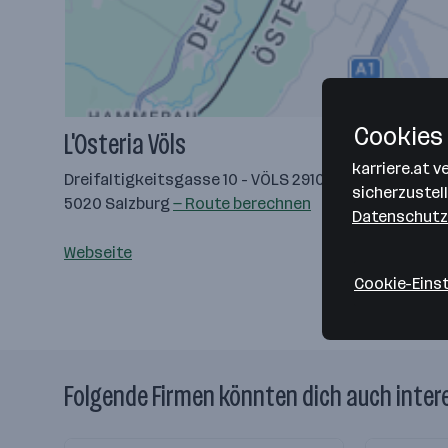
Cookies 
L'Osteria Völs
karriere.at 
Dreifaltigkeitsgasse 10 - VÖLS 291050
sicherzustel
5020 Salzburg
— Route berechnen
Datenschutz
Webseite
Cookie-Eins
Folgende Firmen könnten dich auch inter