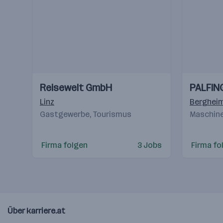
Einblicke
Einblicke
Einblicke
Einblicke
Reisewelt GmbH
PALFIN
Videos
Videos
Linz
Berghei
Gastgewerbe, Tourismus
Maschine
Firma folgen
3 Jobs
Firma fo
Über karriere.at