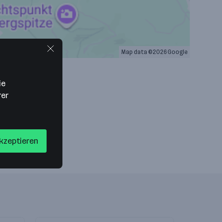
Map data ©2026 Google
ie
rer
akzeptieren