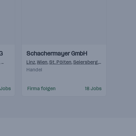
Einblicke
Einblicke
G
Schachermayer GmbH
Videos
tschland
,
Graz
,
Erlauf
,
Wien
,
Linz
Schladming
,
Wien
,
St. Pölten
,
Hallein
,
,
Seiersberg
Lienz
,
Villach
,
Villach
,
Bludenz
,
Innsbruc
,
Wund
Handel
 Jobs
Firma folgen
18 Jobs