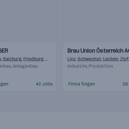
Einblicke
Einblicke
GER
Brau Union Österreich A
Videos
m
,
Salzburg
,
Friedburg
,
Köstendorf
Linz
,
Elsbethen/Glasenbach
,
Schwechat
,
Leoben
,
,
Zipf
Deu
nbau, Anlagenbau
Industrie, Produktion
lgen
42 Jobs
Firma folgen
26