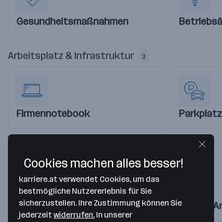
Gesundheitsmaßnahmen
Betriebsä
Arbeitsplatz & Infrastruktur
3
Firmennotebook
Parkplatz
Work-Life-Balance
3
Cookies machen alles besser!
karriere.at verwendet Cookies, um das
bestmögliche Nutzererlebnis für Sie
sicherzustellen. Ihre Zustimmung können Sie
Team-Events
Flexible A
jederzeit
widerrufen.
In unserer