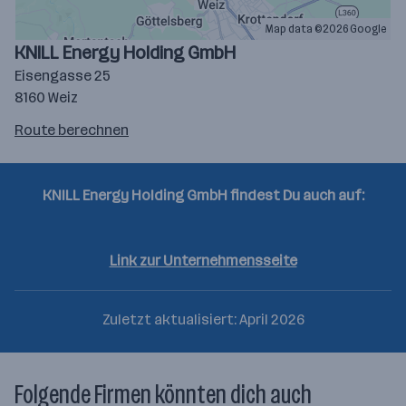
Map data ©2026 Google
KNILL Energy Holding GmbH
Eisengasse 25
8160 Weiz
Route
Route berechnen
auf
google
maps
KNILL Energy Holding GmbH findest Du auch auf:
berechnen
Linkedin
Link zur Unternehmensseite
Zuletzt aktualisiert: April 2026
Folgende Firmen könnten dich auch