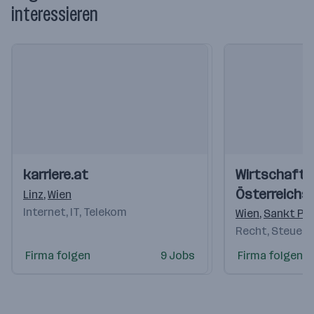
interessieren
Einblicke
Einblicke
Einblicke
Einblicke
karriere.at
Wirtschaft
Videos
Videos
Österreichs
Linz
,
Wien
Internet, IT, Telekom
Wien
,
Sankt Pö
Recht, Steuern
Firma folgen
9 Jobs
Firma folgen