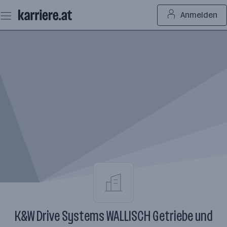
Zum
Anmelden
Seiteninhalt
springen
K&W Drive Systems WALLISCH Getriebe und