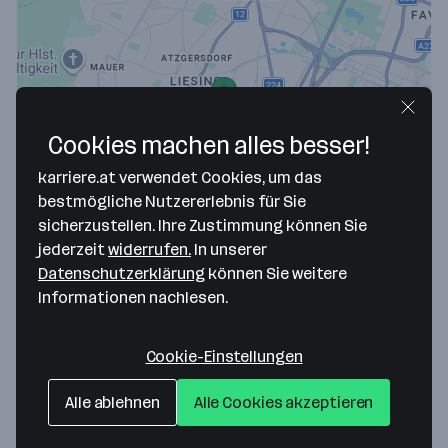
Cookies machen alles besser!
Map data ©2026 Google
karriere.at verwendet Cookies, um das
bestmögliche Nutzererlebnis für Sie
K&W Drive Systems WALLISCH Getriebe und
sicherzustellen. Ihre Zustimmung können Sie
Motoren Vertriebs-GesmbH
jederzeit
widerrufen.
In unserer
Datenschutzerklärung
können Sie weitere
Forchheimergasse 32
Informationen nachlesen.
1230 Wien
— Route berechnen
Webseite
Cookie-Einstellungen
Alle ablehnen
Alle Cookies akzeptieren