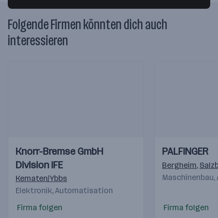
Folgende Firmen könnten dich auch
interessieren
Einblicke
Einblicke
Einblicke
Einblicke
Knorr-Bremse GmbH
PALFINGER
Videos
Videos
Division IFE
Bergheim
,
Salz
Maschinenbau,
Kematen/Ybbs
Elektronik, Automatisation
Firma folgen
Firma folgen