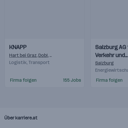
Einblicke
Einblicke
Einblicke
Einblicke
KNAPP
Salzburg AG 
Videos
Videos
Verkehr und
Hart bei Graz
,
Dobl
,
Raaba-Grambach
Logistik, Transport
Telekommuni
Salzburg
Energiewirtsch
Firma folgen
155 Jobs
Firma folgen
Über karriere.at