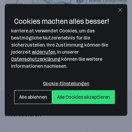
Cookies machen alles besser!
karriere.at verwendet Cookies, um das
Map data ©2026 Google
bestmögliche Nutzererlebnis für Sie
Intra Speditionsgesellschaft m.b.H.
sicherzustellen. Ihre Zustimmung können Sie
jederzeit
widerrufen.
In unserer
Deuschstraße 5B
Datenschutzerklärung
können Sie weitere
1230 Wien
— Route berechnen
Informationen nachlesen.
Cookie-Einstellungen
Alle ablehnen
Alle Cookies akzeptieren
Folgende Firmen könnten dich auch
interessieren