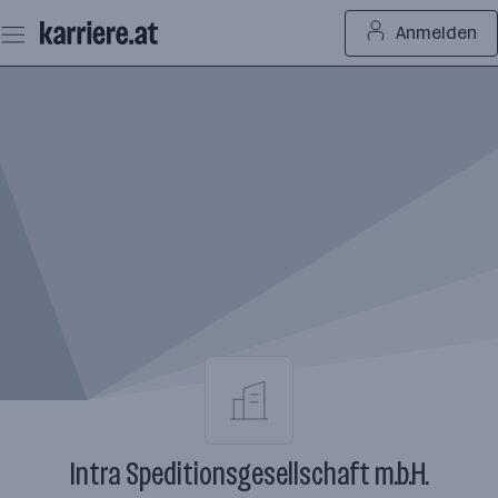
Zum
Anmelden
Seiteninhalt
springen
Intra Speditionsgesellschaft m.b.H.