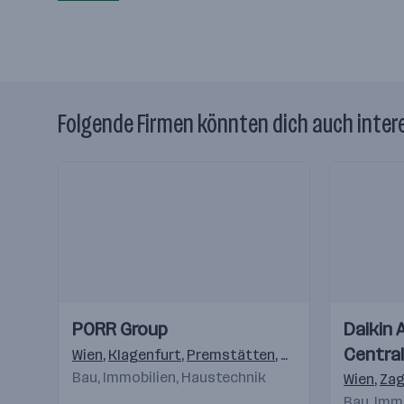
Folgende Firmen könnten dich auch inter
Einblicke
Einblicke
Einblicke
Einblicke
PORR Group
Daikin 
Videos
Videos
Central
Wien
,
Klagenfurt
,
Premstätten
,
Salzburg
,
Pölten
,
L
Bau, Immobilien, Haustechnik
Hande
Wien
,
Zag
Bau, Imm