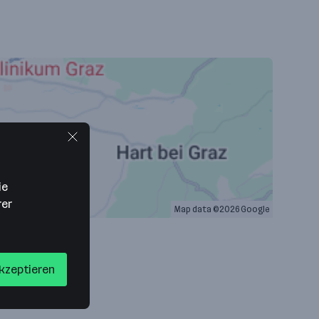
ie
rer
Map data ©2026 Google
akzeptieren