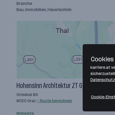
Branche
Bau, Immobilien, Haustechnik
Cookies 
karriere.at 
sicherzustel
Datenschutz
Hohensinn Architektur ZT GmbH
Grieskai 80
Cookie-Eins
8020 Graz
— Route berechnen
Webseite