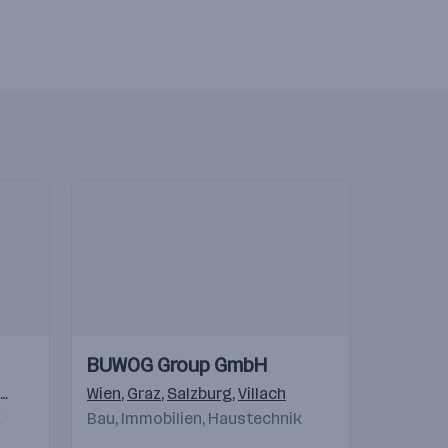
Einblicke
Einblicke
BUWOG Group GmbH
Videos
Marchtrenk
,
Wien
Thalgau
,
Graz
,
Inzing
,
Salzburg
,
Stetten
,
Villach
k
Bau, Immobilien, Haustechnik
au
,
Gostivar
,
Beograd