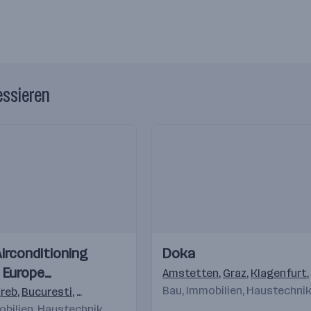
essieren
Einblicke
Einblicke
Airconditioning
Doka
Videos
 Europe
inz
,
Kematen
,
Sulz
Amstetten
,
Graz
,
Klagenfurt
,
lsgmbH
Bau, Immobilien, Haustechni
reb
,
Bucuresti
,
Budapest
,
Praha 4-Michle
,
Bratislava
,
Warsch
obilien, Haustechnik