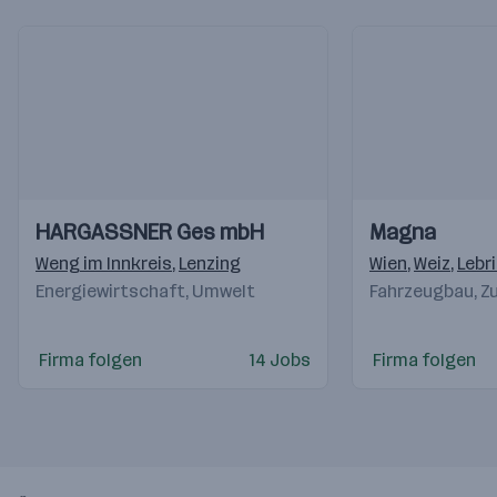
Einblicke
Einblicke
Einblicke
Einblicke
HARGASSNER Ges mbH
Magna
Videos
Videos
Weng im Innkreis
,
Lenzing
Wien
,
Weiz
,
Lebr
Energiewirtschaft, Umwelt
Fahrzeugbau, Zu
Firma folgen
14 Jobs
Firma folgen