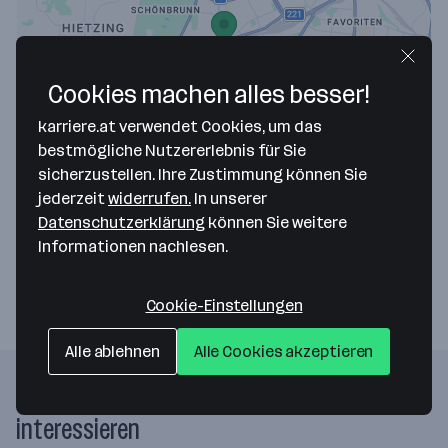
Cookies machen alles besser!
Map data ©2026 Google
karriere.at verwendet Cookies, um das
Hiessberger Ing GesmbH
bestmögliche Nutzererlebnis für Sie
sicherzustellen. Ihre Zustimmung können Sie
Breitenfurter Straße 13
jederzeit
widerrufen.
In unserer
1120 Wien
— Route berechnen
Datenschutzerklärung
können Sie weitere
Informationen nachlesen.
Webseite
Cookie-Einstellungen
Alle ablehnen
Alle Cookies akzeptieren
Folgende Firmen könnten dich auch
interessieren