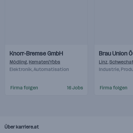
Einblicke
Einblicke
Einblicke
Einblicke
Knorr-Bremse GmbH
Brau Union Ö
Videos
Videos
Mödling
,
Kematen/Ybbs
Linz
,
Schwecha
Elektronik, Automatisation
Industrie, Prod
Firma folgen
16 Jobs
Firma folgen
Über karriere.at