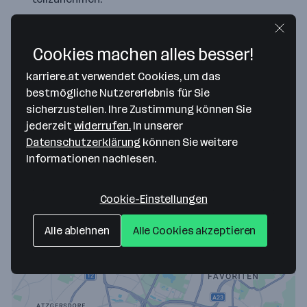
1 aktueller Job
Cookies machen alles besser!
karriere.at verwendet Cookies, um das
Vertriebstechniker für Wälzlager (w/m/d)
bestmögliche Nutzererlebnis für Sie
Heinrich Reiter GmbH
sicherzustellen. Ihre Zustimmung können Sie
vor 2 Tagen veröffentlicht
jederzeit
widerrufen.
In unserer
Datenschutzerklärung
können Sie weitere
Wien 23. Bezirk (Liesing)
Homeoffice
Informationen nachlesen.
ab 50.000 € jährlich
Cookie-Einstellungen
Merken
Alle ablehnen
Alle Cookies akzeptieren