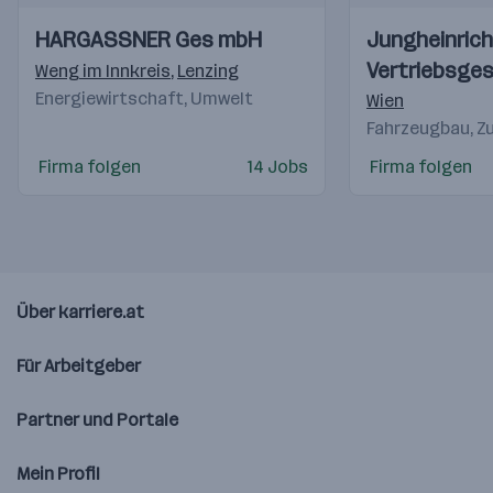
Einblicke
Einblicke
Einblicke
Einblicke
HARGASSNER Ges mbH
Jungheinrich
Videos
Videos
Vertriebsges
Weng im Innkreis
,
Lenzing
Energiewirtschaft, Umwelt
Wien
Fahrzeugbau, Zu
Firma folgen
14 Jobs
Firma folgen
Über karriere.at
Für Arbeitgeber
Partner und Portale
Mein Profil