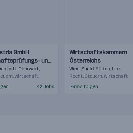
Einblicke
Einblicke
stria GmbH
Wirtschaftskammern
Videos
haftsprüfungs- und
Österreichs
)
,
Klagenfurt
,
Sinabelkirchen
,
St. Valentin
,
Lannach
,
Traiskirch
beratungsgesellschaft
enstadt
,
Oberwart
,
Klagenfurt
,
Wolfsberg
Wien
,
Sankt Pölten
,
Bruck an der Leitha
,
Linz
,
Salz
teuern, Wirtschaft
Recht, Steuern, Wirtschaft
lgen
42 Jobs
Firma folgen