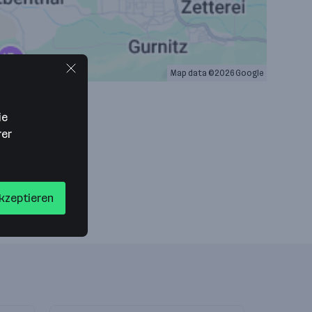
Map data ©2026 Google
ie
rer
akzeptieren