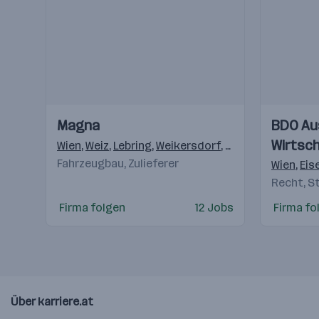
Einblicke
Einblicke
Einblicke
Einblicke
Magna
BDO Au
Videos
Videos
Wirtsc
Wien
,
Weiz
,
Lebring
,
Weikersdorf
,
Krottendorf (Weiz
Fahrzeugbau, Zulieferer
Steuer
Wien
,
Eis
Recht, S
Firma folgen
12 Jobs
Firma fo
Über karriere.at