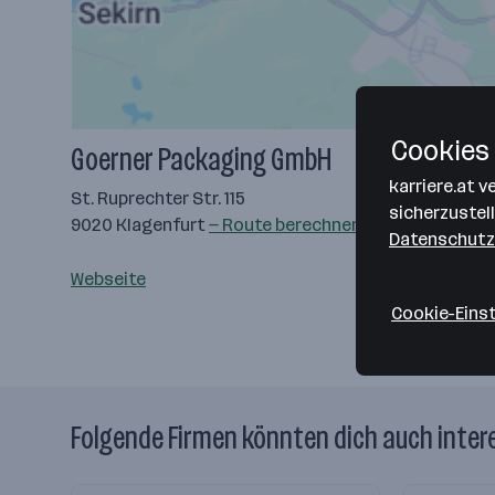
Cookies 
Goerner Packaging GmbH
karriere.at 
St. Ruprechter Str. 115
sicherzustel
9020 Klagenfurt
— Route berechnen
Datenschutz
Webseite
Cookie-Eins
Folgende Firmen könnten dich auch inter