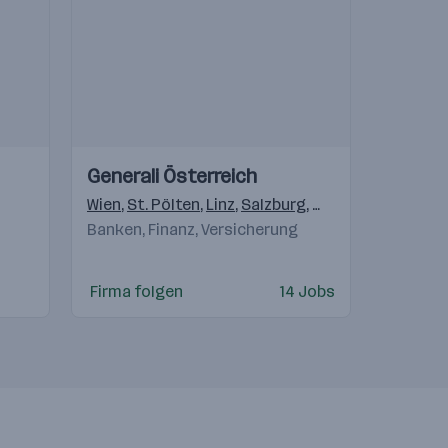
Einblicke
Einblicke
Generali Österreich
Videos
en
,
Alberdorf
Wien
,
Ilz
,
Graz
,
St. Pölten
,
Albersdorf
,
Linz
,
,
Weikersdorf am Steinfelde
Salzburg
,
Innsbruck
,
Bregen
Banken, Finanz, Versicherung
burg
,
Linz
,
,
Innsbruck
Salzburg
,
,
Graz
Feldkirch
,
Judenburg
,
Klagenfurt
,
Innsbruck
,
Graz
,
,
Eisenstadt
Schwaz
,
Lustenau
Firma folgen
14 Jobs