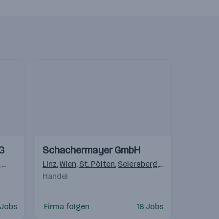
Einblicke
Einblicke
G
Schachermayer GmbH
Videos
tschland
,
Graz
,
Erlauf
,
Wien
,
Linz
Schladming
,
Wien
,
St. Pölten
,
Hallein
,
,
Seiersberg
Lienz
,
Villach
,
Villach
,
Bludenz
,
Innsbruc
,
Wund
Handel
 Jobs
Firma folgen
18 Jobs