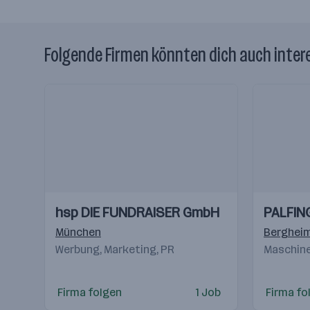
Folgende Firmen könnten dich auch inter
Einblicke
Einblicke
Einblicke
Einblicke
hsp DIE FUNDRAISER GmbH
PALFIN
Videos
Videos
München
Berghei
Werbung, Marketing, PR
Maschine
Firma folgen
1 Job
Firma fo