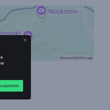
ie
Map data ©2026 Google
rer
akzeptieren