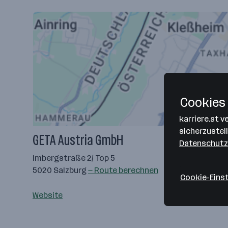
Cookies 
karriere.at 
sicherzustel
GETA Austria GmbH
Datenschutz
Imbergstraße 2/ Top 5
5020 Salzburg
— Route berechnen
Cookie-Eins
Website