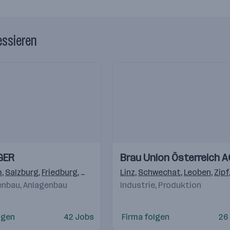
essieren
Einblicke
Einblicke
GER
Brau Union Österreich A
Videos
m
,
Salzburg
,
Friedburg
,
Köstendorf
Linz
,
Elsbethen/Glasenbach
,
Schwechat
,
Leoben
,
,
Zipf
Deu
nbau, Anlagenbau
Industrie, Produktion
lgen
42 Jobs
Firma folgen
26