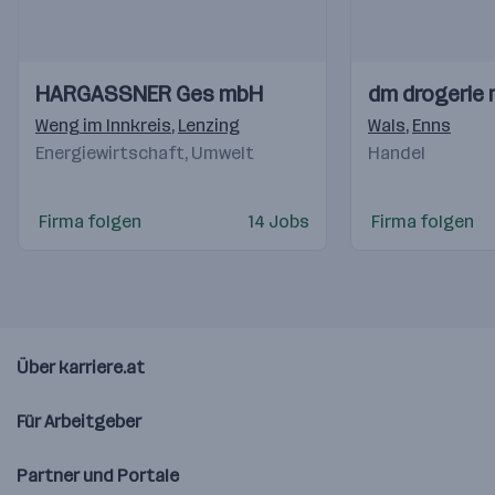
Einblicke
Einblicke
Einblicke
Einblicke
HARGASSNER Ges mbH
dm drogerie
Videos
Videos
Weng im Innkreis
,
Lenzing
Wals
,
Enns
Energiewirtschaft, Umwelt
Handel
Firma folgen
14 Jobs
Firma folgen
Über karriere.at
Für Arbeitgeber
Partner und Portale