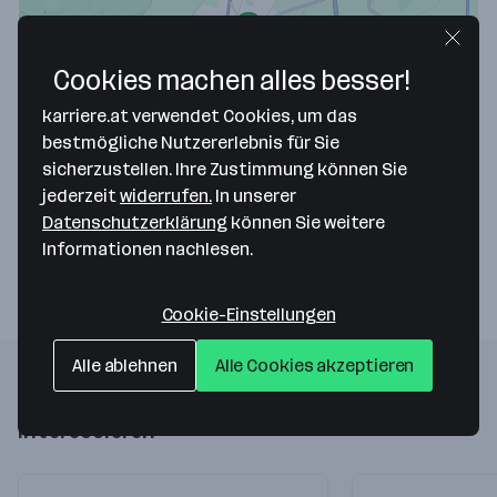
Cookies machen alles besser!
karriere.at verwendet Cookies, um das
Map data ©2026 Google
bestmögliche Nutzererlebnis für Sie
Franz Kohlhauser Fensterservice GmbH
sicherzustellen. Ihre Zustimmung können Sie
jederzeit
widerrufen.
In unserer
Mühlgasse 07-09
Datenschutzerklärung
können Sie weitere
2353 Guntramsdorf
— Route berechnen
Informationen nachlesen.
Cookie-Einstellungen
Alle ablehnen
Alle Cookies akzeptieren
Folgende Firmen könnten dich auch
interessieren