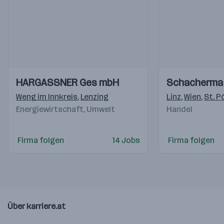
Einblicke
Einblicke
Einblicke
Einblicke
HARGASSNER Ges mbH
Schacherma
Videos
Videos
Weng im Innkreis
,
Lenzing
Linz
,
Wien
,
St. P
Energiewirtschaft, Umwelt
Handel
Firma folgen
14 Jobs
Firma folgen
Über karriere.at