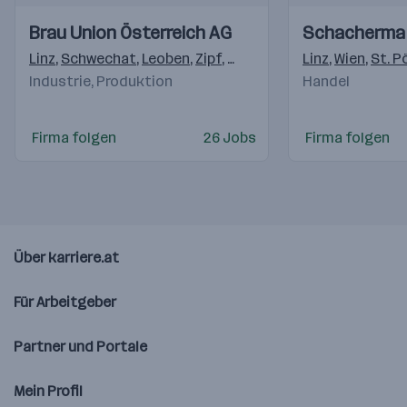
Einblicke
Einblicke
Einblicke
Einblicke
Brau Union Österreich AG
Schacherma
Videos
Videos
Linz
,
Schwechat
,
Leoben
,
Zipf
,
Graz
,
Erlauf
,
Linz
Schladming
,
Wien
,
St. P
,
Ha
Industrie, Produktion
Handel
Firma folgen
26 Jobs
Firma folgen
Über karriere.at
Für Arbeitgeber
Partner und Portale
Mein Profil