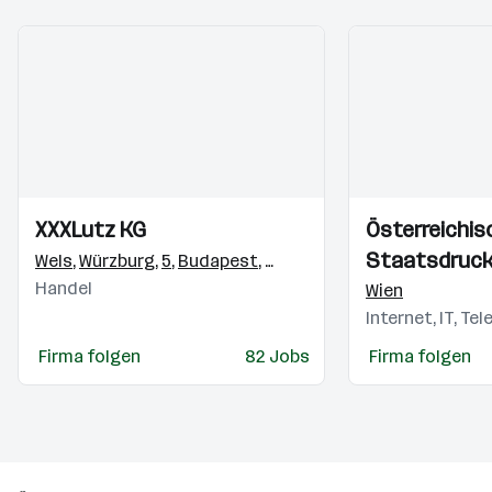
Einblicke
Einblicke
Einblicke
Einblicke
XXXLutz KG
Österreichis
Videos
Videos
Staatsdruck
Wels
,
Würzburg
,
5
,
Budapest
,
Ljubljana
,
Reka
,
Rothrist
,
Ma
Handel
(OeSD)
Wien
Internet, IT, Te
Firma folgen
82 Jobs
Firma folgen