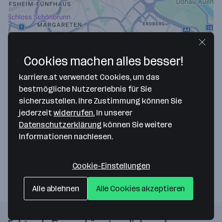
Cookies machen alles besser!
karriere.at verwendet Cookies, um das
Map data ©2026 Google
bestmögliche Nutzererlebnis für Sie
CYLEDGE Media GmbH
sicherzustellen. Ihre Zustimmung können Sie
jederzeit
widerrufen.
In unserer
Absberggasse 27/1/3
Datenschutzerklärung
können Sie weitere
1100 Wien
— Route berechnen
Informationen nachlesen.
Webseite
Cookie-Einstellungen
Alle ablehnen
Alle Cookies akzeptieren