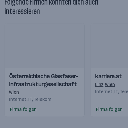
Folgende Firmen könnten dich auch
interessieren
Einblicke
Einblicke
Einblicke
Einblicke
Österreichische Glasfaser-
karriere.at
Videos
Videos
Infrastrukturgesellschaft
Linz
,
Wien
Internet, IT, Te
Wien
Internet, IT, Telekom
Firma folgen
Firma folgen