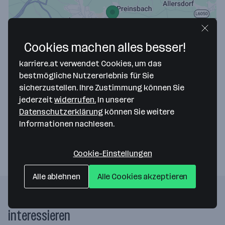
Cookies machen alles besser!
Map data ©2026 Google
karriere.at verwendet Cookies, um das
comteam IT-SOLUTIONS GmbH
bestmögliche Nutzererlebnis für Sie
sicherzustellen. Ihre Zustimmung können Sie
Mitterfeldstr. 1
jederzeit
widerrufen.
In unserer
3300 Amstetten
— Route berechnen
Datenschutzerklärung
können Sie weitere
Informationen nachlesen.
Webseite
Cookie-Einstellungen
Alle ablehnen
Alle Cookies akzeptieren
Folgende Firmen könnten dich auch
interessieren