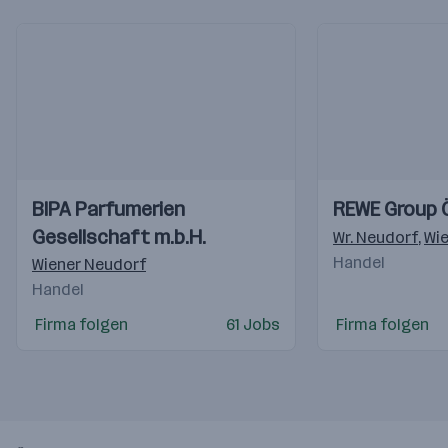
Einblicke
Einblicke
Einblicke
Einblicke
BIPA Parfumerien
REWE Group 
Videos
Videos
Gesellschaft m.b.H.
Wr. Neudorf
,
Wi
Handel
Wiener Neudorf
Handel
Firma folgen
61 Jobs
Firma folgen