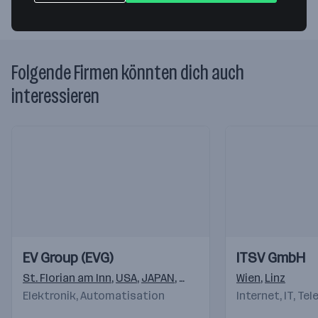
Folgende Firmen könnten dich auch
interessieren
Einblicke
Einblicke
Einblicke
Einblicke
EV Group (EVG)
ITSV GmbH
Videos
Videos
St. Florian am Inn
,
USA
,
JAPAN
,
KOREA
,
201203
Wien
,
TAIWAN
,
Linz
Elektronik, Automatisation
Internet, IT, Te