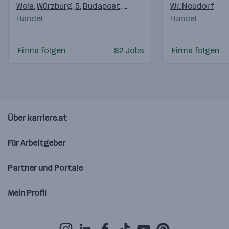
Wels
,
Würzburg
,
5
,
Budapest
,
Ljubljana
,
Reka
Wr. Neudorf
,
Rothrist
,
Ma
Handel
Handel
Firma folgen
82 Jobs
Firma folgen
Über karriere.at
Für Arbeitgeber
Partner und Portale
Mein Profil