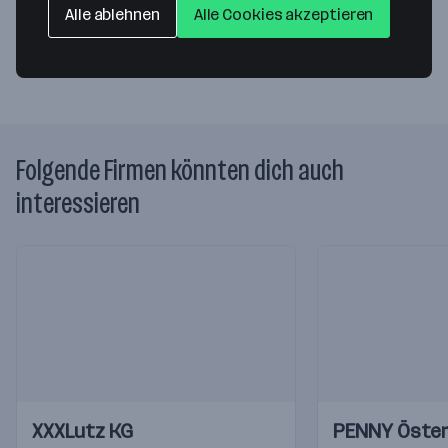
Alle ablehnen
Alle Cookies akzeptieren
Website
Folgende Firmen könnten dich auch
interessieren
Einblicke
Einblicke
Einblicke
Einblicke
XXXLutz KG
PENNY Öster
Videos
Videos