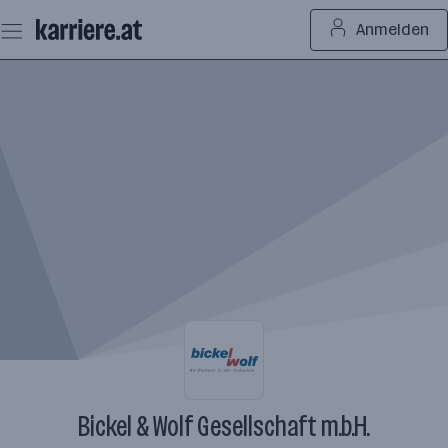
Zum
Anmelden
Seiteninhalt
springen
Bickel & Wolf Gesellschaft m.b.H.