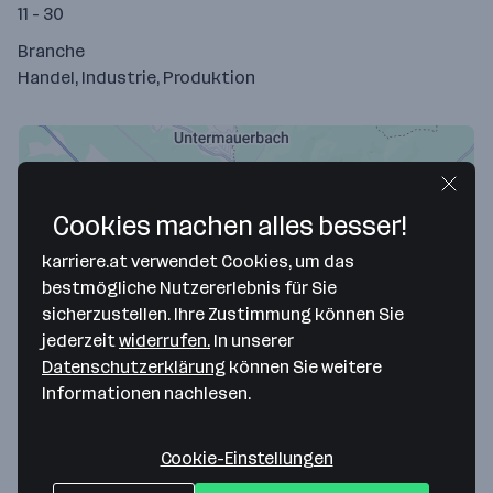
11 - 30
Branche
Handel, Industrie, Produktion
Cookies machen alles besser!
karriere.at verwendet Cookies, um das
bestmögliche Nutzererlebnis für Sie
sicherzustellen. Ihre Zustimmung können Sie
jederzeit
widerrufen.
In unserer
Map data ©2026 Google
Datenschutzerklärung
können Sie weitere
Informationen nachlesen.
Bickel & Wolf Gesellschaft m.b.H.
Wiener Strasse 53
Cookie-Einstellungen
3002 Purkersdorf
— Route berechnen