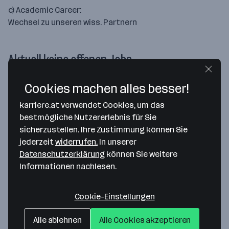
c) Academic Career:
Wechsel zu unseren wiss. Partnern
Aktuell keine offenen Jobs
Gesuchte Mitarbeiter*innen/Jahr
Cookies machen alles besser!
11 - 20
karriere.at verwendet Cookies, um das
Gesuchte Positionen und Kenntnisse
bestmögliche Nutzererlebnis für Sie
Researchers pre-doc, Student Researchers for
sicherzustellen. Ihre Zustimmung können Sie
Master projects, Controlling & project team
jederzeit
widerrufen.
In unserer
support
Datenschutzerklärung
können Sie weitere
Informationen nachlesen.
Ansprechperson
Cookie-Einstellungen
Du hast Fragen?
Alle ablehnen
Alle Cookies akzeptieren