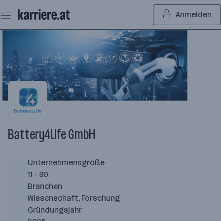
Zum
Anmelden
Seiteninhalt
springen
Battery4Life GmbH
Unternehmensgröße
11 - 30
Branchen
Wissenschaft, Forschung
Gründungsjahr