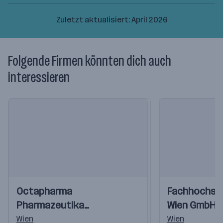
Zuletzt aktualisiert: April 2026
Folgende Firmen könnten dich auch
interessieren
Einblicke
Einblicke
Einblicke
Einblicke
Octapharma
Fachhochsch
Videos
Videos
Pharmazeutika
Wien GmbH
Produktionsges.m.b.H.
Wien
Wien