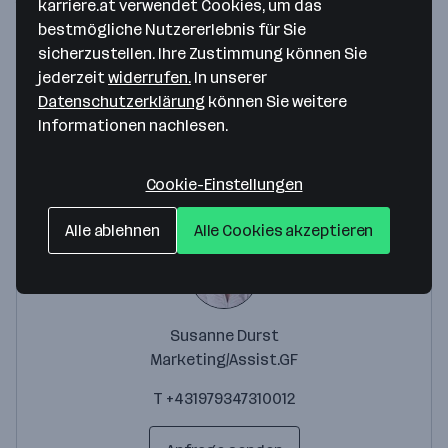
karriere.at verwendet Cookies, um das
1140 Wien
— Route berechnen
bestmögliche Nutzererlebnis für Sie
sicherzustellen. Ihre Zustimmung können Sie
Website
jederzeit
widerrufen.
In unserer
Datenschutzerklärung
können Sie weitere
Weitere Standorte anzeigen
Informationen nachlesen.
Ansprechperson
Cookie-Einstellungen
Alle ablehnen
Alle Cookies akzeptieren
Susanne Durst
Marketing/Assist.GF
T +431979347310012