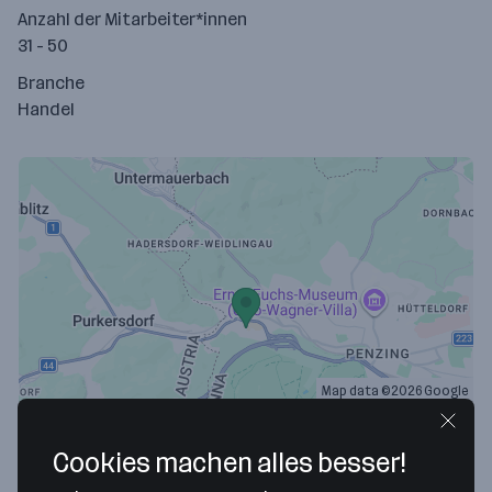
Anzahl der Mitarbeiter*innen
31 - 50
Branche
Handel
Map data ©2026 Google
Applied Chemicals Handels GmbH
Cookies machen alles besser!
Wolfgang-Pauli-Gasse 3