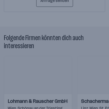
Anfrage senden
Folgende Firmen könnten dich auch
interessieren
Einblicke
Einblicke
Einblicke
Einblicke
Lohmann & Rauscher GmbH
Schacherma
Videos
Videos
Wien
,
Schönau an der Triesting
,
Graz
Linz
,
Wien
,
St. P