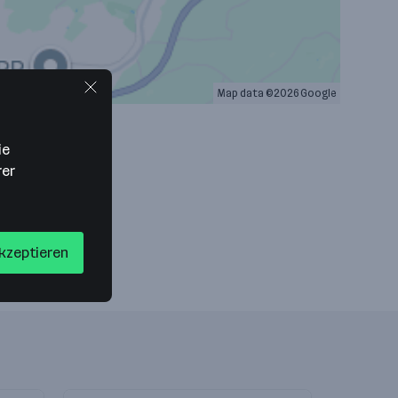
Map data ©2026 Google
ie
rer
akzeptieren