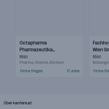
Einblicke
Einblicke
Einblicke
Einblicke
Octapharma
Fachho
Videos
Videos
Pharmazeutika
Wien G
Produktionsges.m.b.H.
Wien
Wien
Pharma, Chemie, Biotech
Bildung
Firma folgen
17 Jobs
Firma fo
Über karriere.at