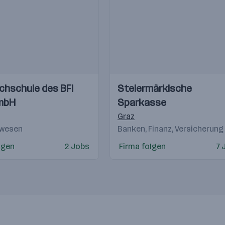
Einblicke
Einblicke
chschule des BFI
Steiermärkische
Videos
mbH
Sparkasse
Graz
swesen
Banken, Finanz, Versicherung
lgen
2 Jobs
Firma folgen
7 