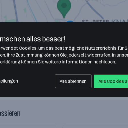
machen alles besser!
nd Vertriebsgesellschaft mbH
verwendet Cookies, um das bestmögliche Nutzererlebnis für S
len. Ihre Zustimmung können Sie jederzeit
widerrufen.
In unse
erklärung
können Sie weitere Informationen nachlesen.
tellungen
Alle ablehnen
Alle Cookies 
essieren