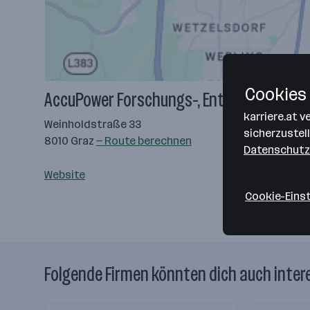
Cookies 
AccuPower Forschungs-, Entwicklungs-, u
karriere.at 
Weinholdstraße 33
sicherzustel
8010 Graz
— Route berechnen
Datenschutz
Website
Cookie-Eins
Folgende Firmen könnten dich auch inter