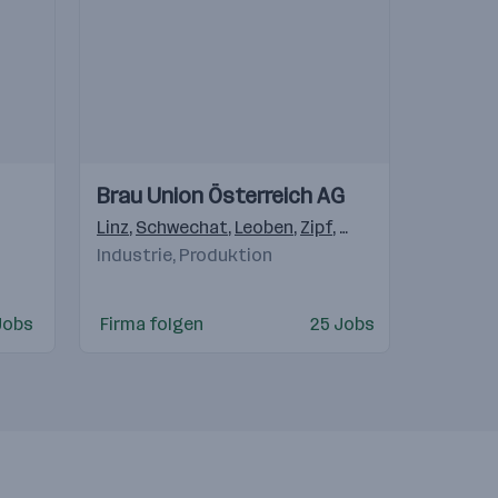
Einblicke
Einblicke
Brau Union Österreich AG
Videos
Linz
,
Schwechat
,
Leoben
,
Zipf
,
Graz
,
Erlauf
,
Schlad
Industrie, Produktion
Jobs
Firma folgen
25 Jobs