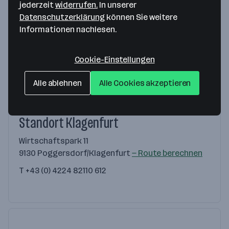
Standort Graz
jederzeit
widerrufen.
In unserer
Datenschutzerklärung
können Sie weitere
Gradnerstraße 96
Informationen nachlesen.
8055 Graz
— Route berechnen
T
+43 (0) 316 2706 0
Cookie-Einstellungen
Alle ablehnen
Alle Cookies akzeptieren
Standort Klagenfurt
Wirtschaftspark 11
9130 Poggersdorf/Klagenfurt
— Route berechnen
T
+43 (0) 4224 82110 612