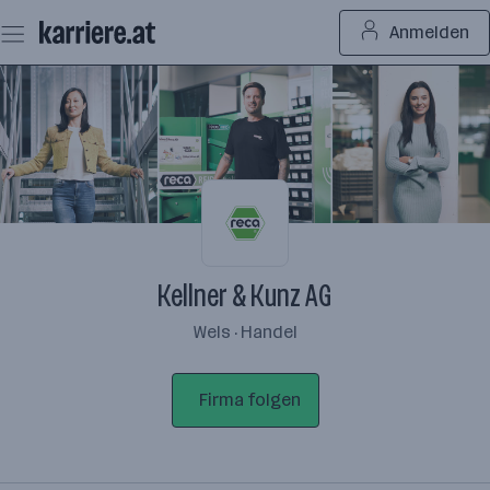
Zum
Anmelden
Seiteninhalt
springen
Kellner & Kunz AG
Wels · Handel
Firma folgen