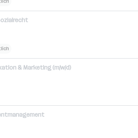
lich
ozialrecht
lich
ation & Marketing (m/w/d)
Eventmanagement