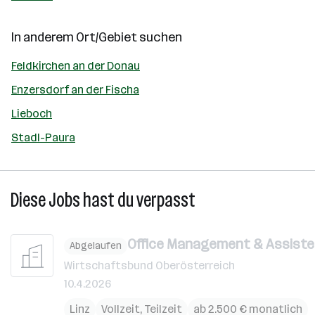
In anderem Ort/Gebiet suchen
Feldkirchen an der Donau
Enzersdorf an der Fischa
Lieboch
Stadl-Paura
Diese Jobs hast du verpasst
Office Management & Assist
Abgelaufen
Wirtschaftsbund Oberösterreich
10.4.2026
Linz
Vollzeit, Teilzeit
ab 2.500 € monatlich