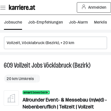
Zum
Anmelden
Seiteninhalt
springen
Jobsuche
Job-Empfehlungen
Job-Alarm
Merkliste
609
Vollzeit
Jobs
Vöcklabruck (Bezirk)
609
Vollzeit
Jobs
20 km Umkreis
in
Vöcklabruc
(Bezirk)
Allrounder Event- & Messebau (m/w/d) -
Nebenberuflich | Teilzeit | Vollzeit