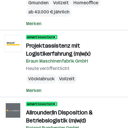
Gmunden
Vollzeit
Homeoffice
ab 43.000 € jährlich
Merken
Projektassistenz mit
Logistikerfahrung (m/w/x)
Braun Maschinenfabrik GmbH
Heute veröffentlicht
Vöcklabruck
Vollzeit
Merken
Allrounder/in Disposition &
Betriebslogistik (m/w/d)
Roland Pumberger GmbH