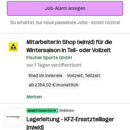
Adresse
Job-Alarm anlegen
Du erhältst nur neue passende Jobs – sonst nichts!
Mitarbeiter:in Shop (w/m/d) für die
Wintersaison in Teil- oder Vollzeit
Fischer Sports GmbH
vor 7 Tagen veröffentlicht
Ried im Innkreis
Vollzeit, Teilzeit
ab 2.194,02 € monatlich
Merken
Einblicke
Lagerleitung - KFZ-Ersatzteillager
[m/w/d]