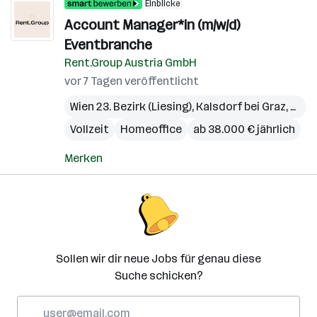
Einblicke
Account Manager*in (m/w/d)
Eventbranche
Rent.Group Austria GmbH
vor 7 Tagen veröffentlicht
Wien 23. Bezirk (Liesing)
,
Kalsdorf bei Graz
,
Pichl
Vollzeit
Homeoffice
ab 38.000 € jährlich
Merken
Sollen wir dir neue Jobs für genau diese
Suche schicken?
E-