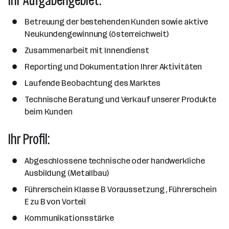
Ihr Aufgabengebiet:
r
l
n
g
r
b
l
d
e
Betreuung der bestehenden Kunden sowie aktive
e
e
o
b
Neukundengewinnung (österreichweit)
i
n
r
e
t
Zusammenarbeit mit Innendienst
t
r
e
e
Reporting und Dokumentation Ihrer Aktivitäten
r
Laufende Beobachtung des Marktes
*
i
Technische Beratung und Verkauf unserer Produkte
n
beim Kunden
n
Ihr Profil:
e
n
a
Abgeschlossene technische oder handwerkliche
n
Ausbildung (Metallbau)
z
Führerschein Klasse B Voraussetzung , Führerschein
a
E zu B von Vorteil
h
Kommunikationsstärke
l