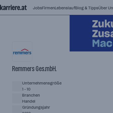
Zum
Jobs
Firmen
Lebenslauf
Blog & Tipps
Über U
Seiteninhalt
springen
Remmers Ges.mbH.
Unternehmensgröße
1 - 10
Branchen
Handel
Gründungsjahr