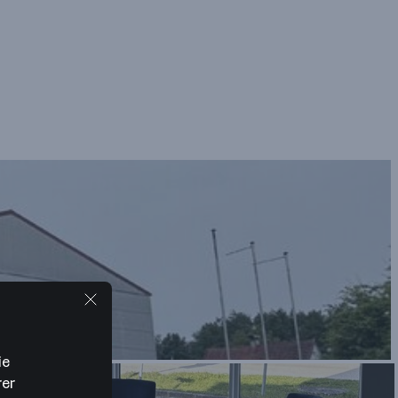
ie
rer