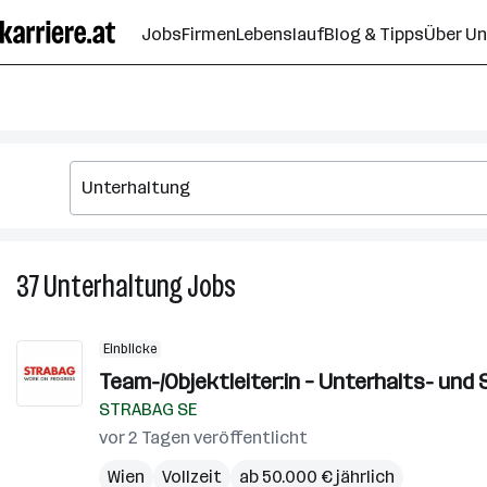
Zum
Jobs
Firmen
Lebenslauf
Blog & Tipps
Über U
Seiteninhalt
springen
37
Unterhaltung
Jobs
37
Unterhaltung
Jobs
Einblicke
Team-/Objektleiter:in – Unterhalts- und 
STRABAG SE
vor 2 Tagen veröffentlicht
Wien
Vollzeit
ab 50.000 € jährlich