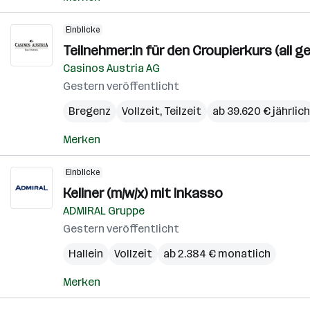
Einblicke
Teilnehmer:in für den Croupierkurs (all g
Casinos Austria AG
Gestern veröffentlicht
Bregenz
Vollzeit, Teilzeit
ab 39.620 € jährlich
Merken
Einblicke
Kellner (m/w/x) mit Inkasso
ADMIRAL Gruppe
Gestern veröffentlicht
Hallein
Vollzeit
ab 2.384 € monatlich
Merken