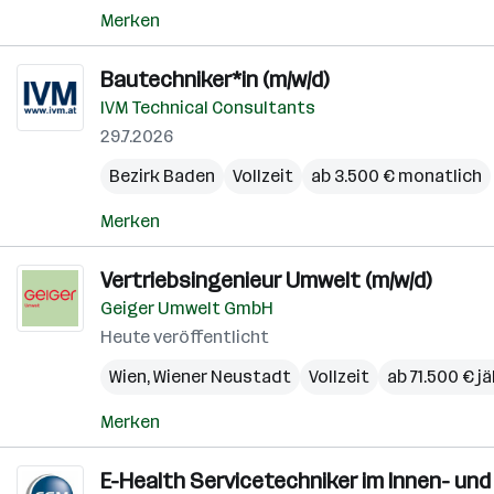
Merken
Bautechniker*in (m/w/d)
IVM Technical Consultants
29.7.2026
Bezirk Baden
Vollzeit
ab 3.500 € monatlich
Merken
Vertriebsingenieur Umwelt (m/w/d)
Geiger Umwelt GmbH
Heute veröffentlicht
Wien
,
Wiener Neustadt
Vollzeit
ab 71.500 € jä
Merken
E-Health Servicetechniker im Innen- und