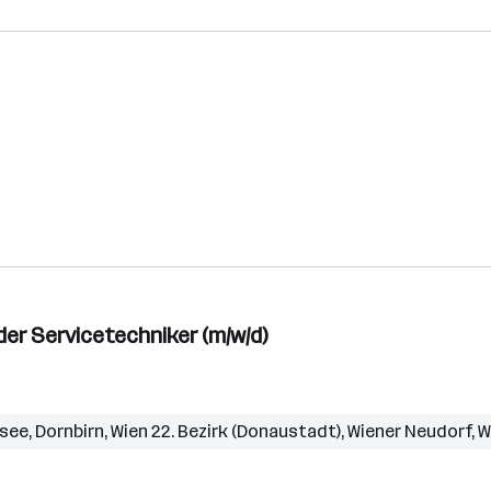
r Servicetechniker (m/w/d)
rsee
,
Dornbirn
,
Wien 22. Bezirk (Donaustadt)
,
Wiener Neudorf
,
W