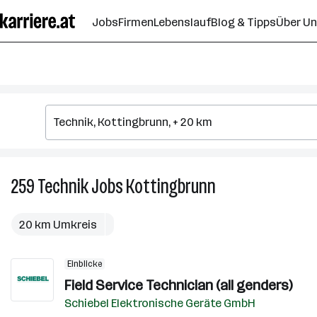
Zum
Jobs
Firmen
Lebenslauf
Blog & Tipps
Über U
Seiteninhalt
springen
259
Technik
Jobs
Kottingbrunn
259
Technik
Jobs
20 km Umkreis
in
Kottingbrunn
Einblicke
Field Service Technician (all genders)
Schiebel Elektronische Geräte GmbH