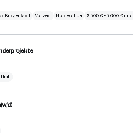
ch
,
Burgenland
Vollzeit
Homeoffice
3.500 € – 5.000 € mo
onderprojekte
atlich
/w/d)