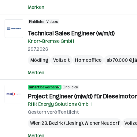
Merken
Einblicke
Videos
Technical Sales Engineer (w/m/d)
Knorr-Bremse GmbH
29.7.2026
Mödling
Vollzeit
Homeoffice
ab 70.000 € jä
Merken
Einblicke
Project Engineer (m/w/d) für Dieselmot
RHK Energy Solutions GmbH
Gestern veröffentlicht
Wien 23. Bezirk (Liesing)
,
Wiener Neudorf
Vollz
Merken