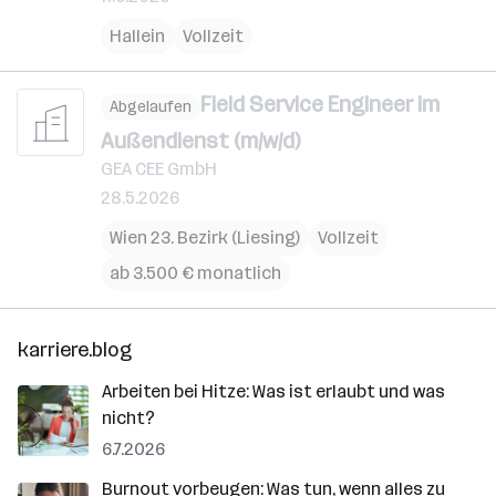
Hallein
Vollzeit
Field Service Engineer im
Abgelaufen
Außendienst (m/w/d)
GEA CEE GmbH
28.5.2026
Wien 23. Bezirk (Liesing)
Vollzeit
ab 3.500 € monatlich
karriere.blog
Arbeiten bei Hitze: Was ist erlaubt und was
nicht?
6.7.2026
Burnout vorbeugen: Was tun, wenn alles zu