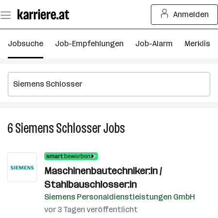
Zum
Anmelden
Seiteninhalt
springen
Jobsuche
Job-Empfehlungen
Job-Alarm
Merkliste
6
Siemens Schlosser
Jobs
6
Siemens
Schlosser
Jobs
Maschinenbautechniker:in /
Stahlbauschlosser:in
Siemens Personaldienstleistungen GmbH
vor 3 Tagen veröffentlicht