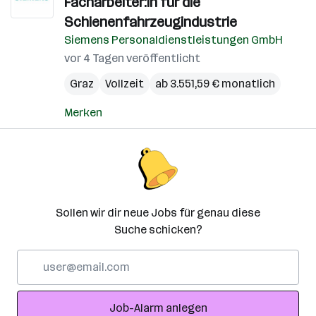
Facharbeiter:in für die
Schienenfahrzeugindustrie
Siemens Personaldienstleistungen GmbH
vor 4 Tagen veröffentlicht
Graz
Vollzeit
ab 3.551,59 € monatlich
Merken
Sollen wir dir neue Jobs für genau diese
Suche schicken?
E-
Mail-
Adresse
Job-Alarm anlegen