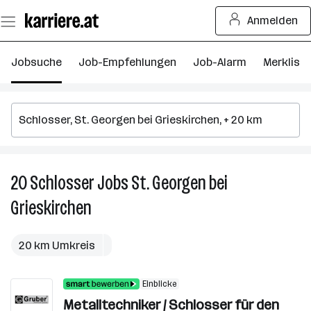
Zum
Anmelden
Seiteninhalt
springen
Jobsuche
Job-Empfehlungen
Job-Alarm
Merkliste
20
Schlosser
Jobs
St. Georgen bei
2
S
Grieskirchen
J
in
St
20 km Umkreis
G
be
Einblicke
Gr
Metalltechniker / Schlosser für den