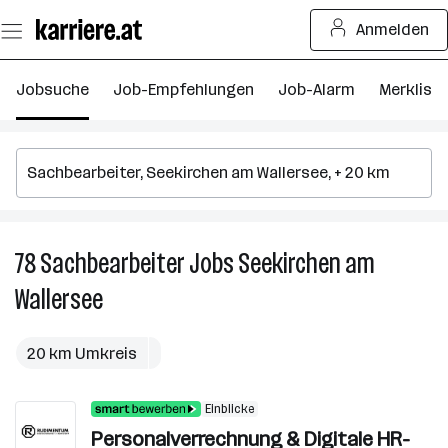
Zum
Anmelden
Seiteninhalt
springen
Jobsuche
Job-Empfehlungen
Job-Alarm
Merkliste
78
Sachbearbeiter
Jobs
Seekirchen am
7
S
Wallersee
J
in
S
20 km Umkreis
a
Wa
Einblicke
Personalverrechnung & Digitale HR-