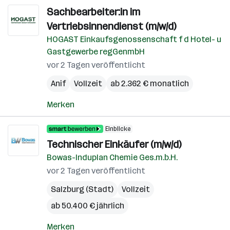
Sachbearbeiter:in im
Vertriebsinnendienst (m/w/d)
HOGAST Einkaufsgenossenschaft f d Hotel- u
Gastgewerbe regGenmbH
vor 2 Tagen veröffentlicht
Anif
Vollzeit
ab 2.362 € monatlich
Merken
Einblicke
Technischer Einkäufer (m/w/d)
Bowas-Induplan Chemie Ges.m.b.H.
vor 2 Tagen veröffentlicht
Salzburg (Stadt)
Vollzeit
ab 50.400 € jährlich
Merken